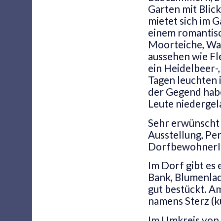
Garten mit Blic
mietet sich im 
einem romantisc
Moorteiche, Wac
aussehen wie Fl
ein Heidelbeer-
Tagen leuchten 
der Gegend habe
Leute niedergel
Sehr erwünscht 
Ausstellung, Pe
DorfbewohnerIn
Im Dorf gibt es
Bank, Blumenlad
gut bestückt. Am
namens Sterz (ku
Im Umkreis von 